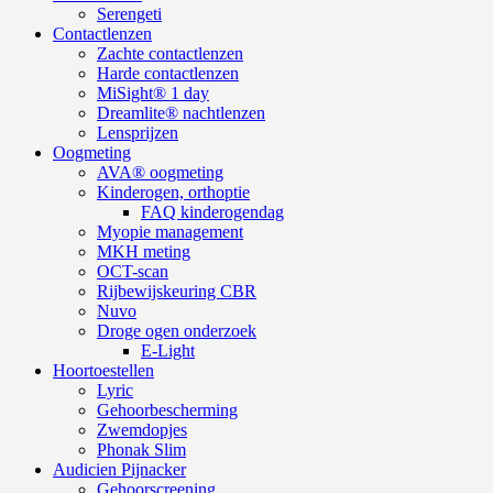
Serengeti
Contactlenzen
Zachte contactlenzen
Harde contactlenzen
MiSight® 1 day
Dreamlite® nachtlenzen
Lensprijzen
Oogmeting
AVA® oogmeting
Kinderogen, orthoptie
FAQ kinderogendag
Myopie management
MKH meting
OCT-scan
Rijbewijskeuring CBR
Nuvo
Droge ogen onderzoek
E-Light
Hoortoestellen
Lyric
Gehoorbescherming
Zwemdopjes
Phonak Slim
Audicien Pijnacker
Gehoorscreening