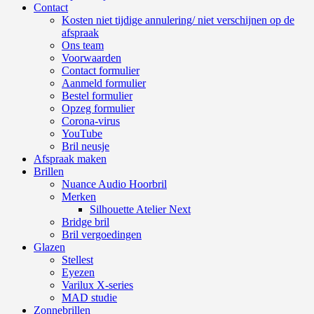
Contact
Kosten niet tijdige annulering/ niet verschijnen op de
afspraak
Ons team
Voorwaarden
Contact formulier
Aanmeld formulier
Bestel formulier
Opzeg formulier
Corona-virus
YouTube
Bril neusje
Afspraak maken
Brillen
Nuance Audio Hoorbril
Merken
Silhouette Atelier Next
Bridge bril
Bril vergoedingen
Glazen
Stellest
Eyezen
Varilux X-series
MAD studie
Zonnebrillen