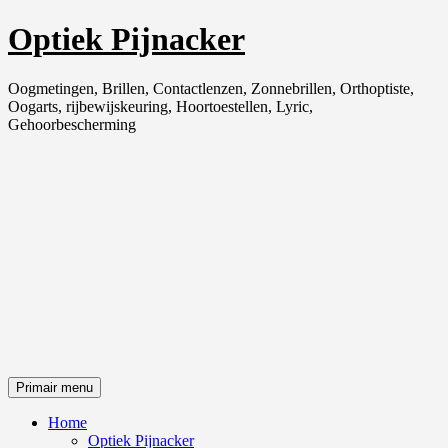
Ga
Optiek Pijnacker
naar
de
inhoud
Oogmetingen, Brillen, Contactlenzen, Zonnebrillen, Orthoptiste,
Oogarts, rijbewijskeuring, Hoortoestellen, Lyric,
Gehoorbescherming
Primair menu
Home
Optiek Pijnacker