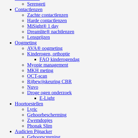
Serengeti
Contactlenzen
Zachte contactlenzen
Harde contactlenzen
MiSight® 1 day
Dreamlite® nachtlenzen
Lensprijzen
Oogmeting
AVA® oogmeting
Kinderogen, orthoptie
FAQ kinderogendag
Myopie management
MKH meting
OCT-scan
Rijbewijskeuring CBR
Nuvo
Droge ogen onderzoek
E-Light
Hoortoestellen
Lyric
Gehoorbescherming
Zwemdopjes
Phonak Slim
Audicien Pijnacker
Gehoorscreening