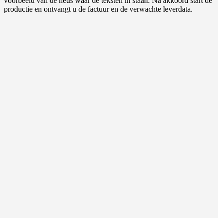
voorbeeld van de neus waar de teksten in staan. Na akkoord start de
productie en ontvangt u de factuur en de verwachte leverdata.