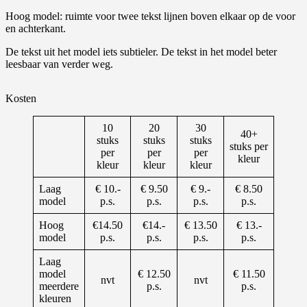
Hoog model: ruimte voor twee tekst lijnen boven elkaar op de voor
en achterkant.
De tekst uit het model iets subtieler. De tekst in het model beter
leesbaar van verder weg.
Kosten
10
20
30
40+
stuks
stuks
stuks
stuks per
per
per
per
kleur
kleur
kleur
kleur
Laag
€ 10.-
€ 9.50
€ 9.-
€ 8.50
model
p.s.
p.s.
p.s.
p.s.
Hoog
€14.50
€14.-
€ 13.50
€ 13.-
model
p.s.
p.s.
p.s.
p.s.
Laag
model
€ 12.50
€ 11.50
nvt
nvt
meerdere
p.s.
p.s.
kleuren