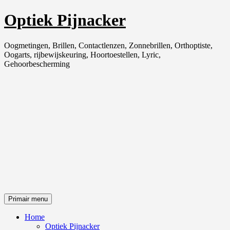
Ga
Optiek Pijnacker
naar
de
inhoud
Oogmetingen, Brillen, Contactlenzen, Zonnebrillen, Orthoptiste,
Oogarts, rijbewijskeuring, Hoortoestellen, Lyric,
Gehoorbescherming
Primair menu
Home
Optiek Pijnacker